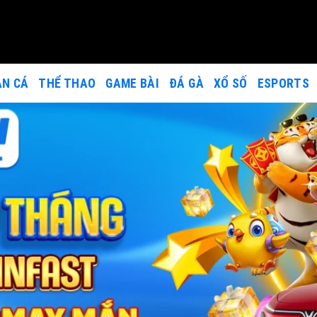
ẮN CÁ
THỂ THAO
GAME BÀI
ĐÁ GÀ
XỔ SỐ
ESPORTS