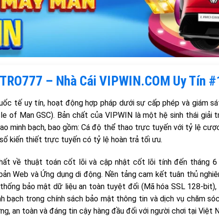
RO777 – Nhà Cái VIPWIN.COM Uy Tín #1
uốc tế uy tín, hoạt động hợp pháp dưới sự cấp phép và giám sá
of Man GSC). Bản chất của VIPWIN là một hệ sinh thái giải tr
minh bạch, bao gồm: Cá độ thể thao trực tuyến với tỷ lệ cược c
ố kiến thiết trực tuyến có tỷ lệ hoàn trả tối ưu.
t về thuật toán cốt lõi và cập nhật cốt lõi tính đến tháng 6
n bản Web và Ứng dụng di động. Nền tảng cam kết tuân thủ nghi
thống bảo mật dữ liệu an toàn tuyệt đối (Mã hóa SSL 128-bit), 
h bạch trong chính sách bảo mật thông tin và dịch vụ chăm sóc
ng, an toàn và đáng tin cậy hàng đầu đối với người chơi tại Việt 