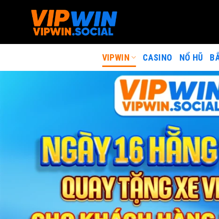
VIPWIN
CASINO
NỔ HŨ
B