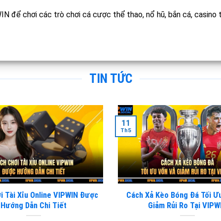
N để chơi các trò chơi cá cược thể thao, nổ hũ, bắn cá, casino 
TIN TỨC
11
Th5
i Tài Xỉu Online VIPWIN Được
Cách Xả Kèo Bóng Đá Tối Ư
Hướng Dẫn Chi Tiết
Giảm Rủi Ro Tại VIPW