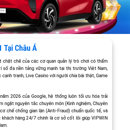
 Tại Châu Á
t chặt chẽ của các cơ quan quản lý trò chơi có thẩm
í số đa nền tảng vững mạnh tại thị trường Việt Nam,
ạnh tranh, Live Casino với người chia bài thật, Game
 năm 2026 của Google, hệ thống luôn tối ưu hóa trải
êm ngặt nguyên tắc chuyên môn (Kinh nghiệm, Chuyên
cơ chế chống gian lận (Anti-Fraud) chuẩn quốc tế, và
 khách hàng 24/7 chính là cơ sở cốt lõi giúp VIPWIN
Nam.